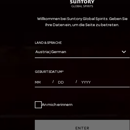
Willkommen bei Suntory Global Spirits. Geben Sie
Ihre Daten ein, um die Seite zu betreten.
LAND & SPRACHE
Austria | German
countryDropdown
GEBURTSDATUM
*
MONTHS
DAYS
YEAR
/
/
An mich erinnern
ENTER