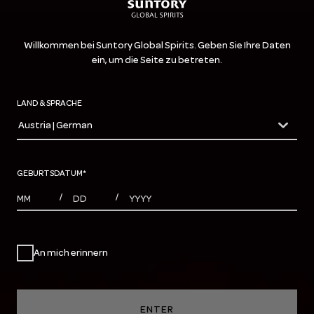
Willkommen bei Suntory Global Spirits. Geben Sie Ihre Daten
ein, um die Seite zu betreten.
LAND & SPRACHE
Austria | German
countryDropdown
GEBURTSDATUM
*
MONTHS
DAYS
YEAR
/
/
An mich erinnern
ENTER