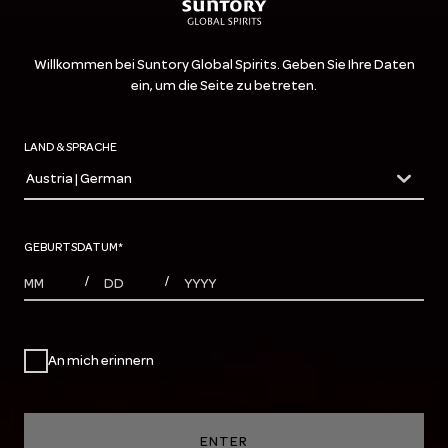
Willkommen bei Suntory Global Spirits. Geben Sie Ihre Daten
ein, um die Seite zu betreten.
LAND & SPRACHE
Austria | German
countryDropdown
GEBURTSDATUM
*
MONTHS
DAYS
YEAR
/
/
An mich erinnern
ENTER