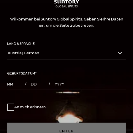
Willkommen bei Suntory Global Spirits. Geben Sie Ihre Daten
ein, um die Seite zu betreten.
LAND & SPRACHE
Austria | German
countryDropdown
GEBURTSDATUM
*
MONTHS
DAYS
YEAR
/
/
An mich erinnern
ENTER