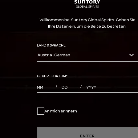
Willkommen bei Suntory Global Spirits. Geben Sie
Ihre Daten ein, um die Seite zu betreten.
LAND & SPRACHE
Austria | German
countryDropdown
GEBURTSDATUM
*
MONTHS
DAYS
YEAR
/
/
An mich erinnern
ENTER