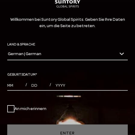
Willkommen bei Suntory Global Spirits. Geben Sie Ihre Daten
ein, um die Seite zu betreten.
LAND & SPRACHE
German | German
countryDropdown
GEBURTSDATUM
*
MONTHS
DAYS
YEAR
/
/
An mich erinnern
ENTER