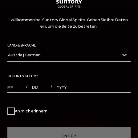
Willkommen bei Suntory Global Spirits. Geben Sie Ihre Daten
ein, um die Seite zu betreten.
LAND & SPRACHE
Austria | German
countryDropdown
GEBURTSDATUM
*
MONTHS
DAYS
YEAR
/
/
An mich erinnern
ENTER