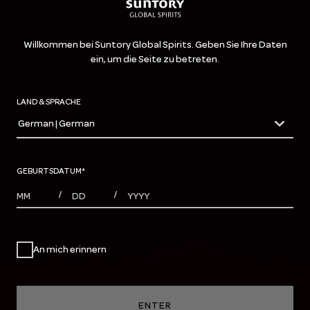
Willkommen bei Suntory Global Spirits. Geben Sie Ihre Daten
ein, um die Seite zu betreten.
LAND & SPRACHE
German | German
countryDropdown
GEBURTSDATUM
*
MONTHS
DAYS
YEAR
/
/
An mich erinnern
ENTER