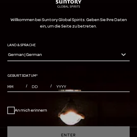
Willkommen bei Suntory Global Spirits. Geben Sie Ihre Daten
ein, um die Seite zu betreten.
LAND & SPRACHE
German | German
countryDropdown
GEBURTSDATUM
*
MONTHS
DAYS
YEAR
/
/
An mich erinnern
ENTER