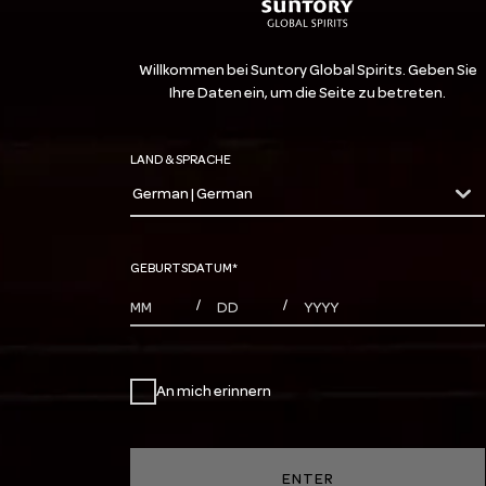
Willkommen bei Suntory Global Spirits. Geben Sie
Ihre Daten ein, um die Seite zu betreten.
LAND & SPRACHE
German | German
countryDropdown
GEBURTSDATUM
*
MONTHS
DAYS
YEAR
/
/
An mich erinnern
ENTER