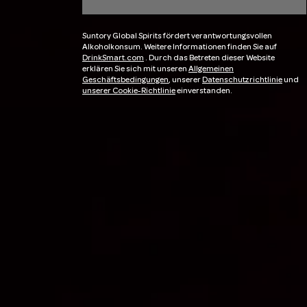
Suntory Global Spirits fördert verantwortungsvollen
Alkoholkonsum. Weitere Informationen finden Sie auf
DrinkSmart.com
. Durch das Betreten dieser Website
erklären Sie sich mit unseren
Allgemeinen
Geschäftsbedingungen
, unserer
Datenschutzrichtlinie
und
unserer Cookie-Richtlinie
einverstanden.