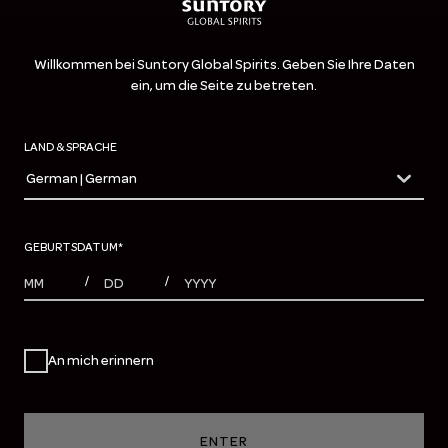
Willkommen bei Suntory Global Spirits. Geben Sie Ihre Daten
ein, um die Seite zu betreten.
LAND & SPRACHE
German | German
countryDropdown
GEBURTSDATUM
*
MONTHS
DAYS
YEAR
/
/
An mich erinnern
ENTER