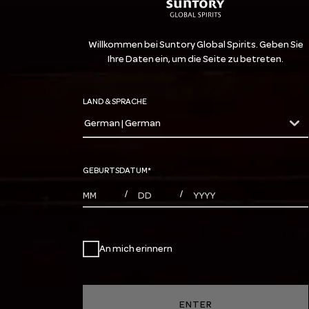
Willkommen bei Suntory Global Spirits. Geben Sie
Ihre Daten ein, um die Seite zu betreten.
LAND & SPRACHE
German | German
countryDropdown
GEBURTSDATUM
*
MONTHS
DAYS
YEAR
/
/
An mich erinnern
ENTER