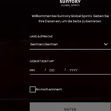
Willkommen bei Suntory Global Spirits. Geben Sie
Ihre Daten ein, um die Seite zu betreten.
LAND & SPRACHE
German | German
countryDropdown
GEBURTSDATUM
*
MONTHS
DAYS
YEAR
/
/
An mich erinnern
ENTER