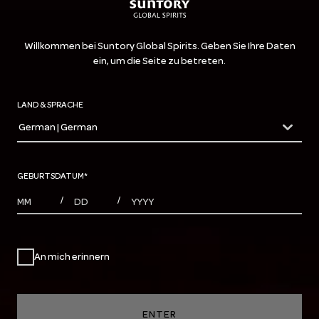
Willkommen bei Suntory Global Spirits. Geben Sie Ihre Daten
ein, um die Seite zu betreten.
LAND & SPRACHE
German | German
countryDropdown
GEBURTSDATUM
*
MONTHS
DAYS
YEAR
/
/
An mich erinnern
ENTER