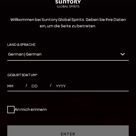
Willkommen bei Suntory Global Spirits. Geben Sie Ihre Daten
ein, um die Seite zu betreten.
LAND & SPRACHE
German | German
countryDropdown
GEBURTSDATUM
*
MONTHS
DAYS
YEAR
/
/
An mich erinnern
ENTER