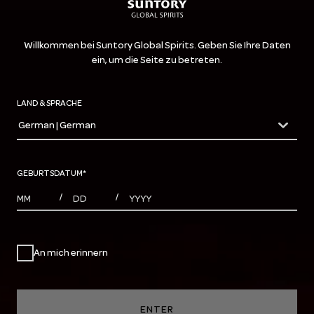
Willkommen bei Suntory Global Spirits. Geben Sie Ihre Daten
ein, um die Seite zu betreten.
LAND & SPRACHE
German | German
countryDropdown
GEBURTSDATUM
*
MONTHS
DAYS
YEAR
/
/
An mich erinnern
ENTER