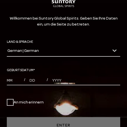
Willkommen bei Suntory Global Spirits. Geben Sie Ihre Daten
ein, um die Seite zu betreten.
LAND & SPRACHE
German | German
countryDropdown
GEBURTSDATUM
*
MONTHS
DAYS
YEAR
/
/
An mich erinnern
ENTER