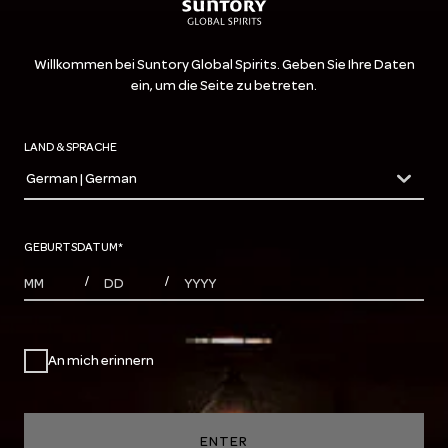
Willkommen bei Suntory Global Spirits. Geben Sie Ihre Daten
ein, um die Seite zu betreten.
LAND & SPRACHE
German | German
countryDropdown
GEBURTSDATUM
*
MONTHS
DAYS
YEAR
/
/
An mich erinnern
ENTER