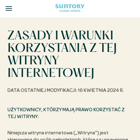
MENU
Skip
to
main
ZASADY I WARUNKI
content
KORZYSTANIA Z TEJ
WITRYNY
INTERNETOWEJ
DATA OSTATNIEJ MODYFIKACJI: 16 KWIETNIA 2024 R.
UŻYTKOWNICY, KTÓRZY MAJĄ PRAWO KORZYSTAĆ Z
TEJ WITRYNY:
Niniejsza witryna internetowa („Witryna”) jest
skierowana do osób pełnoletnich, które są uprawnione