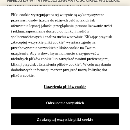
NINIEJSZA WITRYNA, JEJ ZAWARTOŚĆ ORAZ WSZELKIE
USŁUGI LUB POZYCJE DOSTĘPNE ZA JEJ
POŚREDNICTWEM SĄ DOSTARCZANE NA ZASADZIE „TAK
Pliki cookie występujące w tej witrynie są wykorzystywane
JAK JEST” I „W MIARĘ DOSTĘPNOŚCI”, BEZ
przez nas i osoby trzecie do różnych celów, takich jak
JAKICHKOLWIEK GWARANCJI, ZARÓWNO WYRAŹNYCH,
oferowanie lepszej jakości przeglądania, personalizowanie treści
i reklam, zapewnianie dostępu do funkcji mediów
JAK I DOROZUMIANYCH.
społecznościowych i analiza ruchu w serwisie. Klikając przycisk
„Akceptuj wszystkie pliki cookie” wyrażasz zgodę na
ANI SPÓŁKA, ANI ŻADNA OSOBA ZWIĄZANA ZE SPÓŁKĄ
przechowywanie wszystkich plików cookie na Twoim
NIE UDZIELAJĄ ŻADNYCH GWARANCJI ANI NIE SKŁADAJĄ
urządzeniu. Aby w dowolnym momencie zrezygnować z
niektórych plików cookie lub zarządzać swoimi preferencjami,
ŻADNYCH OŚWIADCZEŃ W ZAKRESIE KOMPLETNOŚCI,
kliknij przycisk „Ustawienia plików cookie”. W celu uzyskania
BEZPIECZEŃSTWA, NIEZAWODNOŚCI, JAKOŚCI,
dodatkowych informacji możesz przejrzeć naszą Politykę dot.
DOKŁADNOŚCI LUB DOSTĘPNOŚCI NINIEJSZEJ WITRYNY.
plików cookie.
Ustawienia plików cookie
BEZ OGRANICZANIA POWYŻSZEGO ZAPISU ANI SPÓŁKA,
ANI ŻADNA OSOBA POWIĄZANA ZE SPÓŁKĄ NIE
OŚWIADCZAJĄ ANI NIE GWARANTUJĄ, ŻE NINIEJSZA
Odrzucenie wszystkich
WITRYNA, JEJ ZAWARTOŚĆ LUB USŁUGI LUB POZYCJE
DOSTĘPNE ZA JEJ POŚREDNICTWEM BĘDĄ DOKŁADNE,
NIEZAWODNE, WOLNE OD BŁĘDÓW ŻE LUB BĘDĄ
Zaakceptuj wszystkie pliki cookie
DZIAŁAĆ NIEPRZERWANIE, ŻE USTERKI ZOSTANĄ