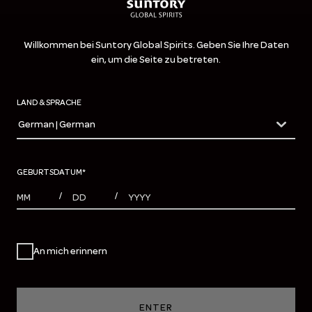
Willkommen bei Suntory Global Spirits. Geben Sie Ihre Daten
ein, um die Seite zu betreten.
LAND & SPRACHE
German | German
countryDropdown
GEBURTSDATUM
*
MONTHS
DAYS
YEAR
/
/
An mich erinnern
ENTER