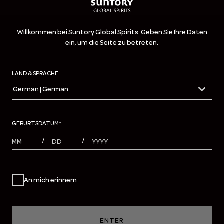
Willkommen bei Suntory Global Spirits. Geben Sie Ihre Daten
ein, um die Seite zu betreten.
LAND & SPRACHE
German | German
countryDropdown
GEBURTSDATUM
*
MONTHS
DAYS
YEAR
/
/
An mich erinnern
ENTER