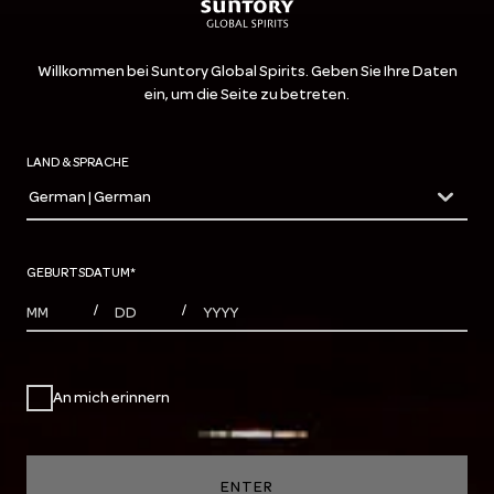
Willkommen bei Suntory Global Spirits. Geben Sie Ihre Daten
ein, um die Seite zu betreten.
LAND & SPRACHE
German | German
countryDropdown
GEBURTSDATUM
*
MONTHS
DAYS
YEAR
/
/
An mich erinnern
ENTER