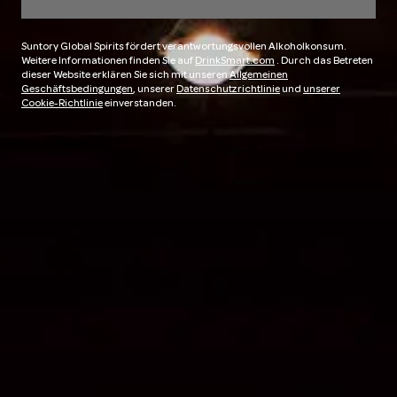
Suntory Global Spirits fördert verantwortungsvollen Alkoholkonsum.
Weitere Informationen finden Sie auf
DrinkSmart.com
. Durch das Betreten
dieser Website erklären Sie sich mit unseren
Allgemeinen
Geschäftsbedingungen
, unserer
Datenschutzrichtlinie
und
unserer
Cookie-Richtlinie
einverstanden.