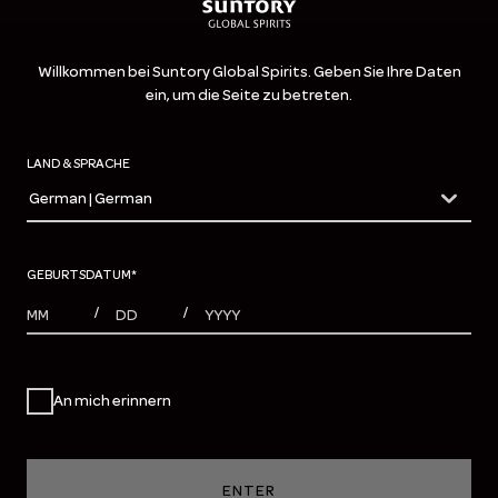
Willkommen bei Suntory Global Spirits. Geben Sie Ihre Daten
ein, um die Seite zu betreten.
LAND & SPRACHE
German | German
countryDropdown
GEBURTSDATUM
*
MONTHS
DAYS
YEAR
/
/
An mich erinnern
ENTER