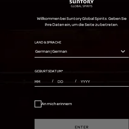
Willkommen bei Suntory Global Spirits. Geben Sie
Ihre Daten ein, um die Seite zu betreten.
LAND & SPRACHE
German | German
countryDropdown
GEBURTSDATUM
*
MONTHS
DAYS
YEAR
/
/
An mich erinnern
ENTER