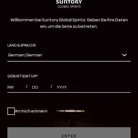
Willkommen bei Suntory Global Spirits. Geben Sie Ihre Daten
ein, um die Seite zu betreten.
LAND & SPRACHE
German | German
countryDropdown
GEBURTSDATUM
*
MONTHS
DAYS
YEAR
/
/
An mich erinnern
ENTER