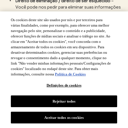
Direito de eliminação / direito de ser esquecido
–
Você pode nos pedir para eliminar suas informações
em determinadas circunstâncias:
os dados pessoais não são mais necessários às
Os cookies deste site são usados por nós e por terceiros para
várias finalidades, como por exemplo, para oferecer uma melhor
finalidades para as quais foram coletados e
navegação pelo site, personalizar o conteúdo e a publicidade,
processados;
oferecer funções de mídias sociais e analisar o tráfego no site. Ao
nossa base legal para o processamento é o
clicar em "Aceitar todos os cookies", você concorda com o
consentimento; se você revogar o seu
armazenamento de todos os cookies em seu dispositivo. Para
consentimento, não dispomos de outra
desativar determinados cookies, gerenciar suas preferências ou
fundamentação legal para o processamento;
revogar o consentimento dado a qualquer momento, clique no
nossa base legal para o processamento reside
link "Não vender minhas informações pessoais/Configurações de
cookies" localizado no rodapé deste site. Para obter mais
na necessidade do processamento para a
informações, consulte nossa
Política de Cookies
consecução de interesses legítimos, por nós
ou por terceiros; se você se opuser ao nosso
Definições de cookies
processamento, não teremos motivos
legítimos preponderantes;
você se opõe ao nosso processamento para
Rejeitar todos
fins de marketing direto;
seus dados pessoais foram processados
Aceitar todos os cookies
ilegalmente; ou,
seus dados pessoais precisam ser eliminados